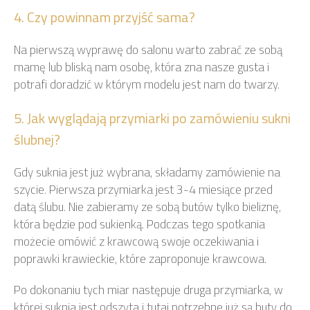
4. Czy powinnam przyjść sama?
Na pierwszą wyprawę do salonu warto zabrać ze sobą
mamę lub bliską nam osobę, która zna nasze gusta i
potrafi doradzić w którym modelu jest nam do twarzy.
5. Jak wyglądają przymiarki po zamówieniu sukni
ślubnej?
Gdy suknia jest już wybrana, składamy zamówienie na
szycie. Pierwsza przymiarka jest 3-4 miesiące przed
datą ślubu. Nie zabieramy ze sobą butów tylko bieliznę,
która będzie pod sukienką. Podczas tego spotkania
możecie omówić z krawcową swoje oczekiwania i
poprawki krawieckie, które zaproponuje krawcowa.
Po dokonaniu tych miar następuje druga przymiarka, w
której suknia jest odszyta i tutaj potrzebne już są buty do